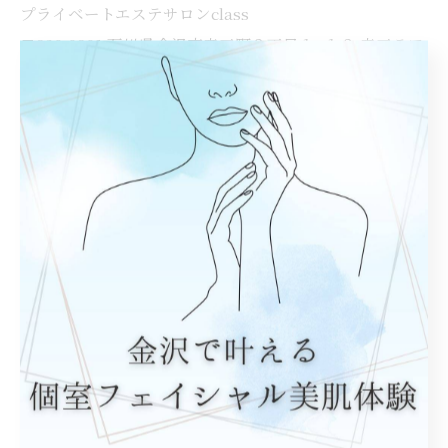
プライベートエステサロンclass
〒920-0901 石川県金沢市彦三町２丁目１−１３ 彦三テア
トルハイツ 1-C
—————————————
ご予約はプロフィール欄のURLもしくはDM、お電話お
待ちしております❣️
< 前のページ
一覧に戻る
次のページ >