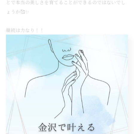
とで本当の美しさを育てることができるのではないでし
ょうか🥰✨
継続は力なり！！
ぜひプライベートサロンclassで本当の美しさを育ててい
きませんか？🥰✨
#金沢市エステ
#ララピール
#韓国スキンケア
#育てるピーリング